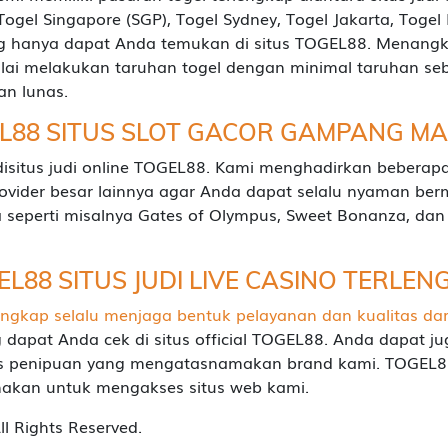
Togel Singapore (SGP), Togel Sydney, Togel Jakarta, Tog
yang hanya dapat Anda temukan di situs TOGEL88. Menang
lai melakukan taruhan togel dengan minimal taruhan se
n lunas.
L88 SITUS SLOT GACOR GAMPANG M
disitus judi online TOGEL88. Kami menghadirkan beberapa 
ovider besar lainnya agar Anda dapat selalu nyaman berma
eperti misalnya Gates of Olympus, Sweet Bonanza, dan s
EL88 SITUS JUDI LIVE CASINO TERLEN
lengkap selalu menjaga bentuk pelayanan dan kualitas dari
dapat Anda cek di situs official TOGEL88. Anda dapat j
tus penipuan yang mengatasnamakan brand kami. TOGEL88
gunakan untuk mengakses situs web kami.
All Rights Reserved.