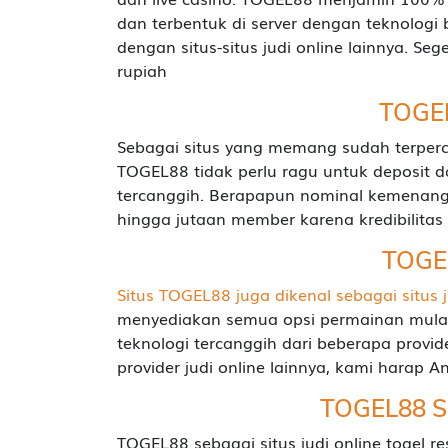
dan terbentuk di server dengan teknolog
dengan situs-situs judi online lainnya. 
rupiah
TOGEL
Sebagai situs yang memang sudah terperc
TOGEL88 tidak perlu ragu untuk deposit
tercanggih. Berapapun nominal kemenanga
hingga jutaan member karena kredibilitas 
TOGE
Situs TOGEL88 juga dikenal sebagai situs j
menyediakan semua opsi permainan mulai d
teknologi tercanggih dari beberapa provide
provider judi online lainnya, kami harap 
TOGEL88 S
TOGEL88 sebagai situs judi online togel r