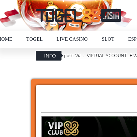
HOME
TOGEL
LIVE CASINO
SLOT
ES
INFO
R Terbaru, Deposit Via : - VIRTUAL ACCOUNT - E-WALLET - QRIS (